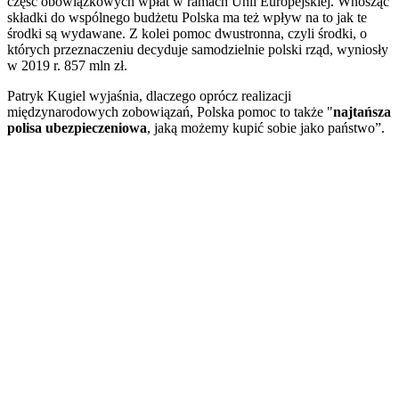
część obowiązkowych wpłat w ramach Unii Europejskiej. Wnosząc
składki do wspólnego budżetu Polska ma też wpływ na to jak te
środki są wydawane. Z kolei pomoc dwustronna, czyli środki, o
których przeznaczeniu decyduje samodzielnie polski rząd, wyniosły
w 2019 r. 857 mln zł.
Patryk Kugiel wyjaśnia, dlaczego oprócz realizacji
międzynarodowych zobowiązań, Polska pomoc to także "
najtańsza
polisa ubezpieczeniowa
, jaką możemy kupić sobie jako państwo”.